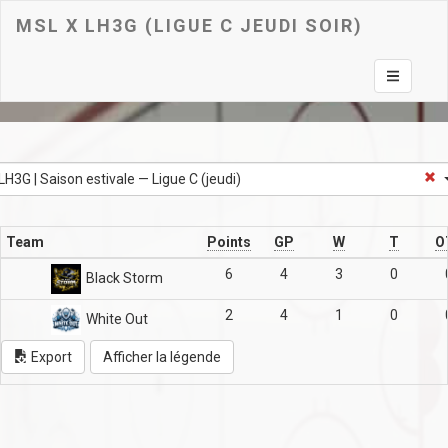
MSL X LH3G (LIGUE C JEUDI SOIR)
Toggle na
LH3G | Saison estivale — Ligue C (jeudi)
Team
Points
GP
W
T
O
6
4
3
0
Black Storm
2
4
1
0
White Out
Export
Afficher la légende