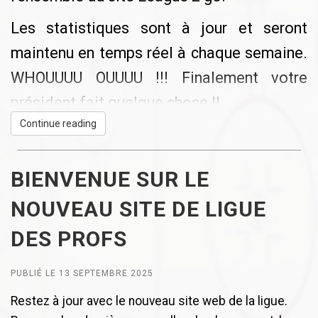
Les statistiques sont à jour et seront
maintenu en temps réel à chaque semaine.
WHOUUUU OUUUU !!! Finalement votre
président fait quelque chose !!
Continue reading
Dernieres mise à jour :
- Les pts de classement de la première
BIENVENUE SUR LE
partie(9 sept.) ont été cumulés en pts boni
NOUVEAU SITE DE LIGUE
sur la joute du 16 Sept.
DES PROFS
- Tout les pointages et stats disponibles
des match antérieurs on été saisi sur la
PUBLIÉ LE 13 SEPTEMBRE 2025
plateforme.
Restez à jour avec le nouveau site web de la ligue.