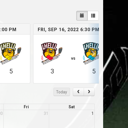
5:00 PM
FRI, SEP 16, 2022 6:30 PM
FRI
vs
5
3
5
Today
Fri
Sat
30
31
1