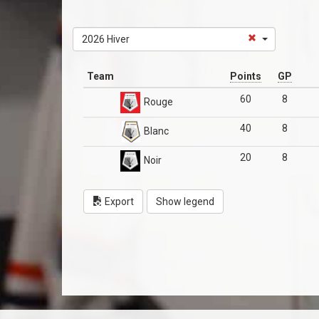
2026 Hiver
Team
Points
GP
60
8
Rouge
40
8
Blanc
20
8
Noir
Export
Show legend