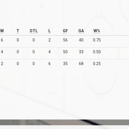
W
T
OTL
L
GF
GA
W%
6
0
0
2
56
40
0.75
4
0
0
4
50
33
0.50
2
0
0
6
35
68
0.25