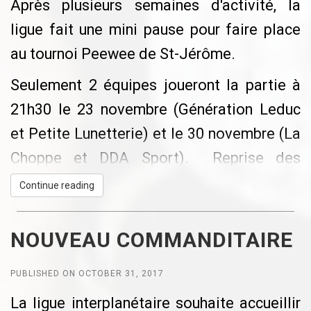
Après plusieurs semaines d'activité, la
ligue fait une mini pause pour faire place
au tournoi Peewee de St-Jérôme.
Seulement 2 équipes joueront la partie à
21h30 le 23 novembre (Génération Leduc
et Petite Lunetterie) et le 30 novembre (La
Choppe et DDA Sport). Reprise des
activités régulières le 7 décembre.
Continue reading
Une petit
Party du temps des Fêtes
est en
NOUVEAU COMMANDITAIRE
train de s'organiser le 21 décembre, après
les parties. Détails à venir.
PUBLISHED ON OCTOBER 31, 2017
Encore une fois, je tiens à féliciter les
La ligue interplanétaire souhaite accueillir