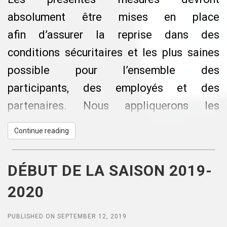
absolument être mises en place
afin d’assurer la reprise dans des
conditions sécuritaires et les plus saines
possible pour l’ensemble des
participants, des employés et des
partenaires. Nous appliquerons les
directives gouvernementales.
Continue reading
À titre informatif, le nombre maximal de
patineurs sur la patinoire est de :
DÉBUT DE LA SAISON 2019-
22 personnes maximum sur la glace en
2020
même temps et ce INCLUANT LES
ARBITRES.
PUBLISHED ON SEPTEMBER 12, 2019