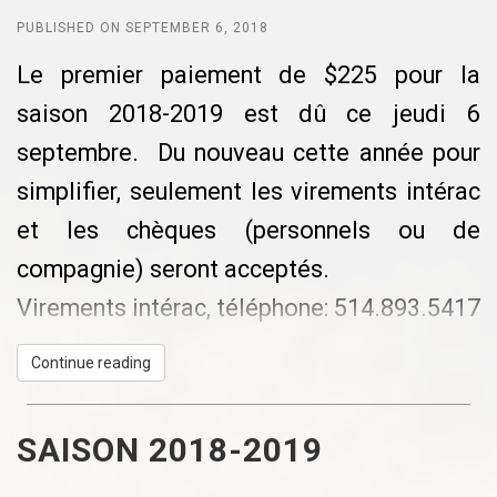
disponibles le plus rapidement possible.
l’aréna régional de la Rivière-Du-Nord et
PUBLISHED ON SEPTEMBER 6, 2018
les joueurs avec qui il a patiné.
Au plaisir de se voir en très grand nombre
Le premier paiement de $225 pour la
Donald Robidoux
saison 2018-2019 est dû ce jeudi 6
Pendant l’activité
septembre. Du nouveau cette année pour
- S’assurer de rappeler régulièrement aux
simplifier, seulement les virements intérac
participants les règles de distanciation
et les chèques (personnels ou de
physique;
compagnie) seront acceptés.
- Lors des pratiques et parties, uniquement
Virements intérac, téléphone: 514.893.5417
sans mise en échec ou contact physique
ou courriel:
donald.robidoux@videotron.ca
sont acceptés
Continue reading
Chèques: au nom de Donald Robidoux
- Respecter la distanciation sociale, dans
les vestiaires et sur le banc des joueurs,
SAISON 2018-2019
sera le facteur de décision déterminant sur