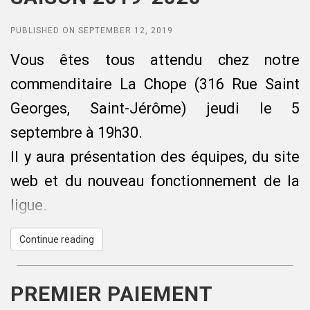
Avant l’activité
PUBLISHED ON SEPTEMBER 12, 2019
- Confirmer la présence des participants
Bonne saison et amusons-nous.
Vous êtes tous attendu chez notre
avec un registre;
commenditaire La Chope (
316 Rue Saint
- Évaluer la condition physique;
Georges, Saint-Jérôme
) jeudi le 5
- Appliquer de façon stricte l’exclusion
septembre à 19h30.
pour les personnes présentant des
Il y aura présentation des équipes, du site
symptômes de la toux, fièvre, perte
web et du nouveau fonctionnement de la
d’odorat, des difficultés respiratoires ou
ligue.
autres symptômes qui s’apparentent au
Comme seuls les remplaçants inscrits sur
coronavirus;
Continue reading
maligue.ca pourront substituer un joueur
- Dans le cas où un usager soit déclaré
régulier, apportez votre liste de contacts
positif à la COVID-19, contacter
PREMIER PAIEMENT
pour que je puisse les inscrire et les rendre
rapidement la Régie intermunicipale de