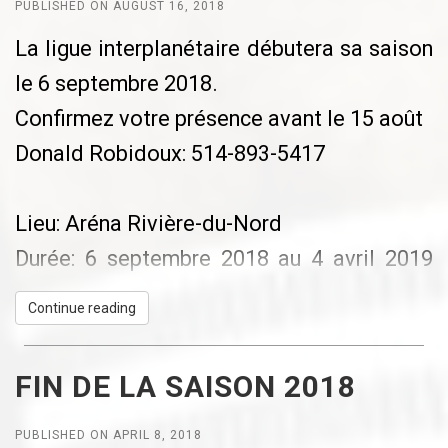
la continuité des activités à l’aréna Rivière-
PUBLISHED ON AUGUST 16, 2018
du-Nord;
La ligue interplanétaire débutera sa saison
le 6 septembre 2018.
Vous référez aux points de couleur noirs
Confirmez votre présence avant le 15 août
pour le respect de la distanciation aux
Donald Robidoux: 514-893-5417
bancs des joueurs ainsi que tape bleu dans
les chambres.
Lieu: Aréna Rivière-du-Nord
Après l’activité
Durée: 6 septembre 2018 au 4 avril 2019
- Les douches sont permises, mais un
(28 parties)
maximum de 3 personnes à la fois en
Continue reading
Quand: jeudi soir, partie 1 de 20h-21h30 et
respectant la distanciation;
partie 2 de 21h30-23h00
- Suivre la signalisation pour la sortie en
FIN DE LA SAISON 2018
Coût: $650 mais ajusté à la baisse au 3e
respectant les flèches directionnelles de
paiement comme l'an dernier
PUBLISHED ON APRIL 8, 2018
l’aréna Rivière-du-Nord;