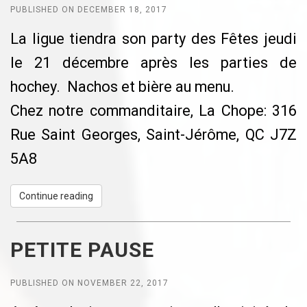
PUBLISHED ON DECEMBER 18, 2017
L’entente actuelle est évolutive en
La ligue tiendra son party des Fêtes jeudi
fonction des directives gouvernementales.
le 21 décembre après les parties de
Dans le cas où les mesures mentionnées
hochey. Nachos et bière au menu.
dans le présent document ne soient pas
Chez notre commanditaire, La Chope:
316
respectées, la Régie intermunicipale de
Rue Saint Georges, Saint-Jérôme, QC J7Z
l’aréna régional de la Rivière-Du-Nord se
5A8
réserve le droit de retirer l’accès aux
arénas au groupe ou à l’individu
Continue reading
récalcitrant.
Merci de votre précieuse collaboration,
PETITE PAUSE
une question de santé à tous!
PUBLISHED ON NOVEMBER 22, 2017