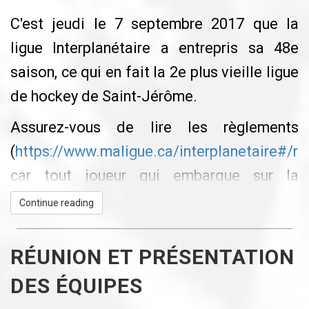
C'est jeudi le 7 septembre 2017 que la
ligue Interplanétaire a entrepris sa 48e
saison, ce qui en fait la 2e plus vieille ligue
de hockey de Saint-Jérôme.
Assurez-vous de lire les règlements
(
https://www.maligue.ca/interplanetaire#/r
car tout joueur qui embarque sur la
patinoire à partir de maintenant aprouve en
Continue reading
totalité les règlements de la ligue, et ce
tout au long de la saison.
RÉUNION ET PRÉSENTATION
Victoire des blancs et de DDA Sports
DES ÉQUIPES
marketing, mais quand même une chaude