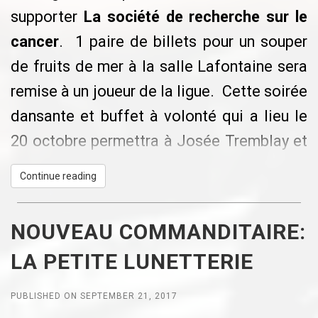
supporter
La société de recherche sur le
cancer
. 1 paire de billets pour un souper
de fruits de mer à la salle Lafontaine sera
remise à un joueur de la ligue. Cette soirée
dansante et buffet à volonté qui a lieu le
20 octobre permettra à Josée Tremblay et
Alain Goyer de faire l'ascension du
Continue reading
Kilimandjaro et financer la recherche sur le
cancer.
NOUVEAU COMMANDITAIRE:
Félicitation à Frédéric Brisson qui a été
LA PETITE LUNETTERIE
pigé au sort (par l'application Random
Name Picker).
PUBLISHED ON SEPTEMBER 21, 2017
Edit: Comme Frédéric ne pouvait pas y