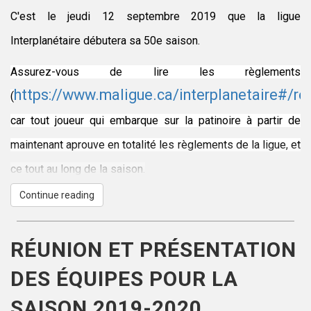
Consigne d’ordre général pour chaque bloc
C'est le jeudi 12 septembre 2019 que la ligue
horaire:
Interplanétaire débutera sa 50e saison.
- Les patineurs doivent arriver déjà vêtus
Assurez-vous de lire les règlements
en partie de leur uniforme;
https://www.maligue.ca/interplanetaire#/r
(
- Chaque personne entrant dans l’aréna
car tout joueur qui embarque sur la patinoire à partir de
doit nettoyer ses mains à la station de
maintenant aprouve en totalité les règlements de la ligue, et
solution désinfectante hydro alcoolique;
ce tout au long de la saison.
- En tout temps, aucun accompagnateur
Continue reading
N'oubliez pas le premier versement de $325. Les détails
(parents ou amis) ne sera admis dans
de paiement vous ont été envoyé par message texte.
l’aréna.
RÉUNION ET PRÉSENTATION
Merci à nos commanditaire:
Le responsable des équipes et/ou ligues
DES ÉQUIPES POUR LA
La Chope, Construction Générations Leduc, La petite
doivent :
SAISON 2019-2020
lunetterie et Toitures PME.