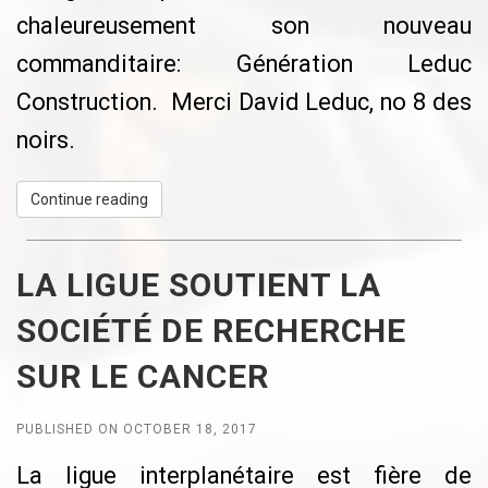
joueurs pour leur bon comportement
chaleureusement son nouveau
sportif sur la glace. C'est agréable de venir
commanditaire: Génération Leduc
jouer et gardons ce respet envers les
Construction. Merci David Leduc, no 8 des
autres joueurs. Comme les gestionnaires
noirs.
de l'aréna resserent leur règlement de
quitter la chambre 30 minutes après la fin
Continue reading
de la partie, je vous rappelle que notre
commenditaire La Chope nous attend le
LA LIGUE SOUTIENT LA
jeudi soir, avec entre autre son spécial de 2
SOCIÉTÉ DE RECHERCHE
bières pour $5.
SUR LE CANCER
PUBLISHED ON OCTOBER 18, 2017
La ligue interplanétaire est fière de