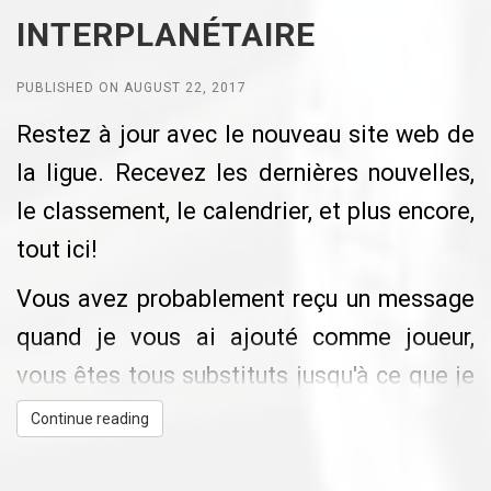
construction :-) Nous sommes aussi en
INTERPLANÉTAIRE
Pour qu'on ait une belle saison, apportez
pourparler avec un lunettier de la région :-))
vos idées et vos commentaires à cette
PUBLISHED ON AUGUST 22, 2017
Bonne saison et amusons-nous!!!
réunion. Ce sont les joueurs et l'équilibre
Restez à jour avec le nouveau site web de
des équipes qui font que ça sera plaisant
la ligue. Recevez les dernières nouvelles,
de jouer au hockey.
le classement, le calendrier, et plus encore,
Au plaisir de se voir en très grand nombre
tout ici!
Donald Robidoux
Vous avez probablement reçu un message
quand je vous ai ajouté comme joueur,
vous êtes tous substituts jusqu'à ce que je
fasse les équipes, n'ayez crainte :-)
Continue reading
Vous devez télécharger l'application